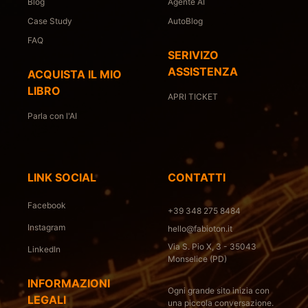
Blog
Agente AI
Case Study
AutoBlog
FAQ
SERIVIZO
ASSISTENZA
ACQUISTA IL MIO
LIBRO
APRI TICKET
Parla con l'AI
LINK SOCIAL
CONTATTI
Facebook
+39 348 275 8484
Instagram
hello@fabioton.it
Via S. Pio X, 3 - 35043
LinkedIn
Monselice (PD)
INFORMAZIONI
Ogni grande sito inizia con
LEGALI
una piccola conversazione.